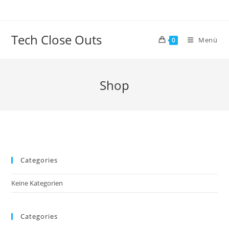
Zum
Inhalt
springen
Tech Close Outs
Menü
0
Shop
Categories
Keine Kategorien
Categories