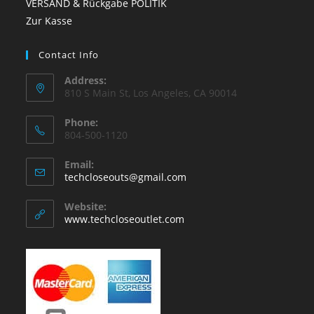
VERSAND & Rückgabe POLITIK
Zur Kasse
Contact Info
Address:
810 S Main St, Los Angeles, CA 90014
Phone:
804-500-1120
Email:
Opens
techcloseouts@gmail.com
in
your
Website:
application
www.techcloseoutlet.com